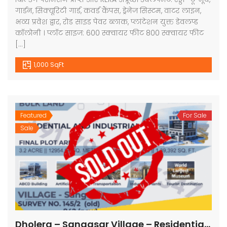
गार्डन, सिक्यूरिटी गार्ड, कवर्ड कैंपस, ड्रेनेज सिस्टम, वाटर लाइन,
भव्य प्रवेश द्वार, रोड साइड पेवर ब्लाक, प्लांटेशन युक्त डेवलप्ड
कॉलोनी । प्लॉट साइज: 600 स्क्वायर फीट 800 स्क्वायर फीट
[…]
1,000 SqFt
Featured
For Sale
Sale
Dholera – Sangasar Village – Residential and Industrial – 1,39,392 sq ft || 15488 sq yard