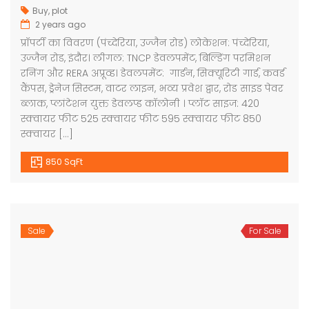
Buy
,
plot
2 years ago
प्रॉपर्टी का विवरण (पंच्देरिया, उज्जैन रोड) लोकेशन: पंच्देरिया,
उज्जैन रोड, इंदौर। लीगल: TNCP डेवलपमेंट, बिल्डिंग परमिशन
रनिंग और RERA अप्रूव्ड। डेवलपमेंट: गार्डन, सिक्यूरिटी गार्ड, कवर्ड
कैंपस, ड्रेनेज सिस्टम, वाटर लाइन, भव्य प्रवेश द्वार, रोड साइड पेवर
ब्लाक, प्लांटेशन युक्त डेवलप्ड कॉलोनी । प्लॉट साइज: 420
स्क्वायर फीट 525 स्क्वायर फीट 595 स्क्वायर फीट 850
स्क्वायर […]
850 SqFt
Sale
For Sale