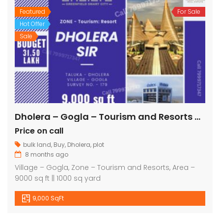
Featured
For Sale
Hot Offer
Sale
Dholera – Gogla – Tourism and Resorts – 9000 sq ft || 1000 sq yard
Price on call
bulk land
,
Buy
,
Dholera
,
plot
8 months ago
Village – Gogla, Zone – Tourism and Resorts, Area –
9000 sq ft || 1000 sq yard
9,000 SqFt