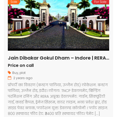
Sale
For Sale
Jain Dibakar Gokul Dham – Indore | RERA Approved Plots
Price on call
Buy
,
plot
2 years ago
प्रॉपर्टी का विवरण (बजरंग पालिया, उज्जैन रोड) लोकेशन: बजरंग
पालिया, उज्जैन रोड, इंदौर। लीगल: TNCP डेवलपमेंट, बिल्डिंग
परमिशन रनिंग और RERA अप्रूव्ड। डेवलपमेंट: गार्डन, सिक्यूरिटी
गार्ड, कवर्ड कैंपस, ड्रेनेज सिस्टम, वाटर लाइन, भव्य प्रवेश द्वार, रोड
साइड पेवर ब्लाक, प्लांटेशन युक्त डेवलप्ड कॉलोनी । प्लॉट साइज:
800 स्क्वायर फीट रेट: ₹3400 प्रति स्क्वायर फीट। पेमेंट […]