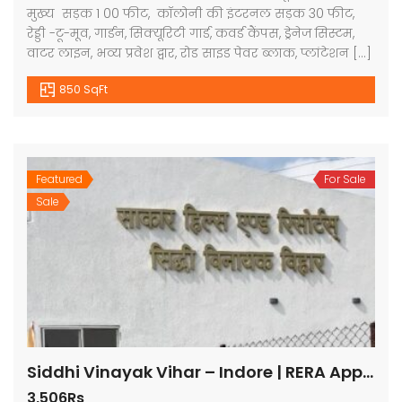
मुख्य सड़क 1 00 फीट, कॉलोनी की इंटरनल सड़क 30 फीट,
रेड्डी -टू-मूव, गार्डन, सिक्यूरिटी गार्ड, कवर्ड कैंपस, ड्रेनेज सिस्टम,
वाटर लाइन, भव्य प्रवेश द्वार, रोड साइड पेवर ब्लाक, प्लांटेशन […]
850 SqFt
Featured
For Sale
Sale
Siddhi Vinayak Vihar – Indore | RERA Approved Plots
3,506Rs