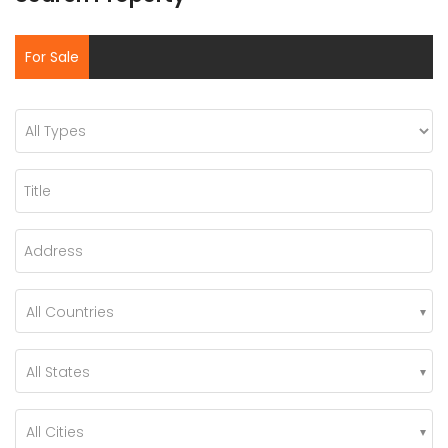
For Sale
All Countries
All States
All Cities