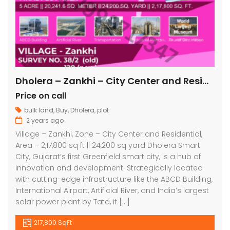
Dholera – Zankhi – City Center and Residential – 2,17,800 sq ft || 24,200 sq yard
Price on call
bulk land
,
Buy
,
Dholera
,
plot
2 years ago
Village – Zankhi, Zone – City Center and Residential,
Area – 2,17,800 sq ft || 24,200 sq yard Dholera Smart
City, Gujarat’s first Greenfield smart city, is a hub of
innovation and development. Strategically located
with cutting-edge infrastructure like the ABCD Building,
International Airport, Artificial River, and India’s largest
solar power plant by Tata, it […]
217,800 SqFt