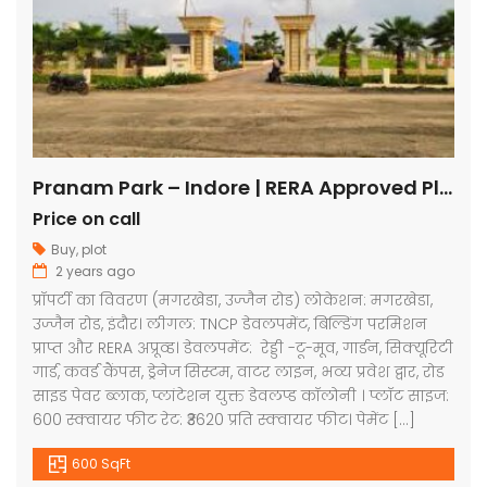
Pranam Park – Indore | RERA Approved Plots
Price on call
Buy
,
plot
2 years ago
प्रॉपर्टी का विवरण (मगरखेडा, उज्जैन रोड) लोकेशन: मगरखेडा,
उज्जैन रोड, इंदौर। लीगल: TNCP डेवलपमेंट, बिल्डिंग परमिशन
प्राप्त और RERA अप्रूव्ड। डेवलपमेंट: रेड्डी -टू-मूव, गार्डन, सिक्यूरिटी
गार्ड, कवर्ड कैंपस, ड्रेनेज सिस्टम, वाटर लाइन, भव्य प्रवेश द्वार, रोड
साइड पेवर ब्लाक, प्लांटेशन युक्त डेवलप्ड कॉलोनी । प्लॉट साइज:
600 स्क्वायर फीट रेट: ₹3620 प्रति स्क्वायर फीट। पेमेंट […]
600 SqFt