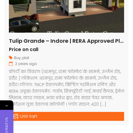
Tulip Grande – Indore | RERA Approved Plots
Price on call
Buy
,
plot
2 years ago
प्रॉपर्टी का विवरण (धरमपुर, रामा फॉस्फेट के सामने, उज्जैन रोड,
इंदौर ) लोकेशन: धरमपुर, रामा फॉस्फेट के सामने, उज्जैन रोड,
इंदौर। लीगल: TNCP डेवलपमेंट, बिल्डिंग परमिशन रनिंग और
RERA अप्रूव्ड। डेवलपमेंट: गार्डन, सिक्यूरिटी गार्ड, कवर्ड कैंपस, ड्रेनेज
सिस्टम, वाटर लाइन, भव्य प्रवेश द्वार, रोड साइड पेवर ब्लाक,
प्लांटेशन युक्त डेवलप्ड कॉलोनी । प्लॉट साइज: 420 […]
←
1,200 SqFt
Contact Us