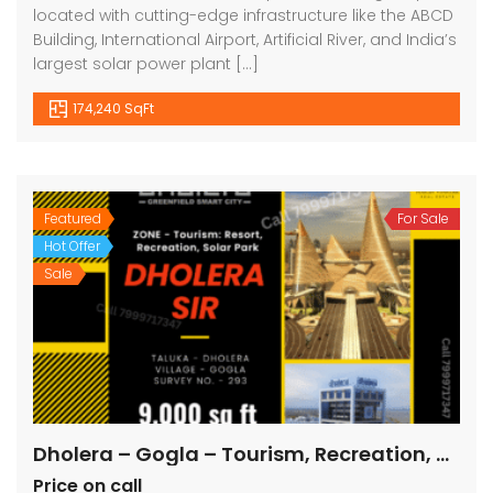
located with cutting-edge infrastructure like the ABCD
Building, International Airport, Artificial River, and India’s
largest solar power plant […]
174,240 SqFt
Featured
For Sale
Hot Offer
Sale
Dholera – Gogla – Tourism, Recreation, Solar Park – 9000 sq ft
Price on call