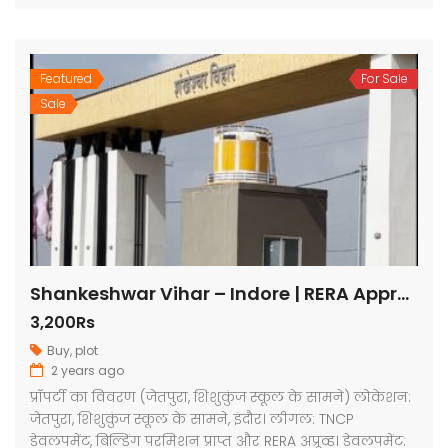
Featured
For Sale
Sale
Shankeshwar Vihar – Indore | RERA Approved Plots
3,200Rs
Buy
,
plot
2 years ago
प्रॉपर्टी का विवरण (जेतपुरा, शिशुकुंज स्कूल के सामने) लोकेशन:
जेतपुरा, शिशुकुंज स्कूल के सामने, इंदौर। लीगल: TNCP
डेवलपमेंट, बिल्डिंग परमिशन प्राप्त और RERA अप्रूव्ड। डेवलपमेंट: