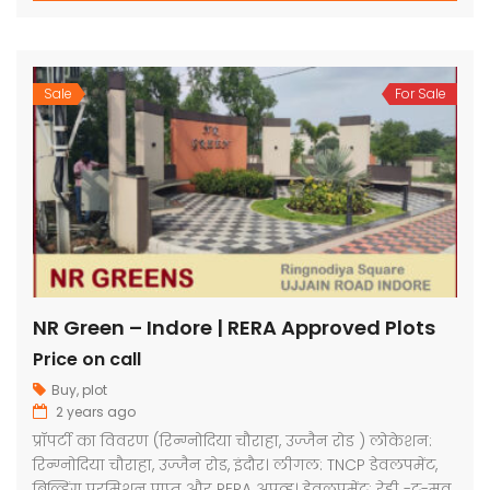
Sale
For Sale
NR Green – Indore | RERA Approved Plots
Price on call
Buy
,
plot
2 years ago
प्रॉपर्टी का विवरण (रिन्ग्नोदिया चौराहा, उज्जैन रोड ) लोकेशन:
रिन्ग्नोदिया चौराहा, उज्जैन रोड, इंदौर। लीगल: TNCP डेवलपमेंट,
बिल्डिंग परमिशन प्राप्त और RERA अप्रूव्ड। डेवलपमेंट: रेड्डी -टू-मूव,