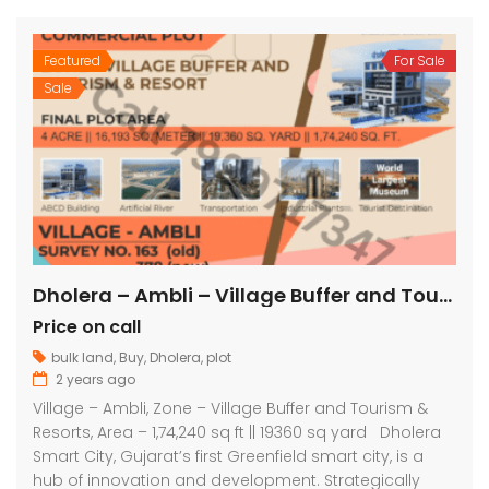
Featured
For Sale
Sale
Dholera – Ambli – Village Buffer and Tourism & Resorts – 1,74,240 sq ft || 19360 sq yard
Price on call
bulk land
,
Buy
,
Dholera
,
plot
2 years ago
Village – Ambli, Zone – Village Buffer and Tourism &
Resorts, Area – 1,74,240 sq ft || 19360 sq yard Dholera
Smart City, Gujarat’s first Greenfield smart city, is a
hub of innovation and development. Strategically