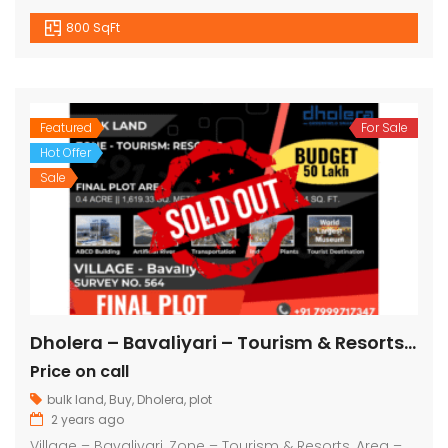
800 SqFt
Featured
For Sale
Hot Offer
Sale
Dholera – Bavaliyari – Tourism & Resorts – 17,424 sq ft || 1,936 sq yard
Price on call
bulk land
,
Buy
,
Dholera
,
plot
2 years ago
Village – Bavaliyari, Zone – Tourism & Resorts, Area –