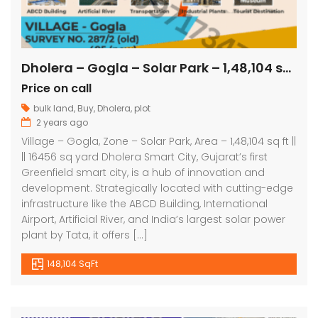
Dholera – Gogla – Solar Park – 1,48,104 sq ft || 16456 sq yard
Price on call
bulk land
,
Buy
,
Dholera
,
plot
2 years ago
Village – Gogla, Zone – Solar Park, Area – 1,48,104 sq ft ||
|| 16456 sq yard Dholera Smart City, Gujarat’s first
Greenfield smart city, is a hub of innovation and
development. Strategically located with cutting-edge
infrastructure like the ABCD Building, International
Airport, Artificial River, and India’s largest solar power
plant by Tata, it offers […]
148,104 SqFt