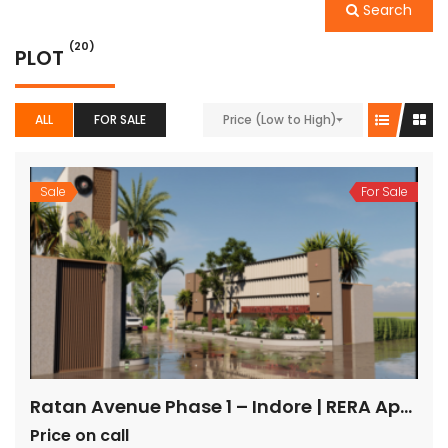
Search
(20)
PLOT
ALL
FOR SALE
Price (Low to High)
Sale
For Sale
Ratan Avenue Phase 1 – Indore | RERA Approved Plots
Price on call