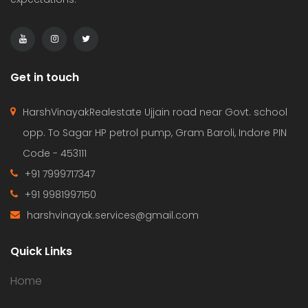
Get in touch
HarshVinayakRealestate Ujjain road near Govt. school
opp. To Sagar HP petrol pump, Gram Baroli, Indore PIN
Code - 453111
+91 7999717347
+91 9981997150
harshvinayak.services@gmail.com
Quick Links
Home