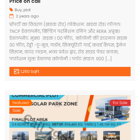
Price on call
Buy
,
plot
2 years ago
प्रॉपर्टी का विवरण (खंडवा रोड) लोकेशन: खंडवा रोड। लीगल:
TNCP डेवलपमेंट, बिल्डिंग परमिशन रनिंग और RERA अप्रूव्ड।
डेवलपमेंट: मुख्य सड़क 1 00 फीट, कॉलोनी की इंटरनल सड़क
30 फीट, रेड्डी -टू-मूव, गार्डन, सिक्यूरिटी गार्ड, कवर्ड कैंपस, ड्रेनेज
सिस्टम, वाटर लाइन, भव्य प्रवेश द्वार, रोड साइड पेवर ब्लाक,
प्लांटेशन युक्त डेवलप्ड कॉलोनी । प्लॉट साइज: 1100 […]
1,250 SqFt
Featured
For Sale
Sale