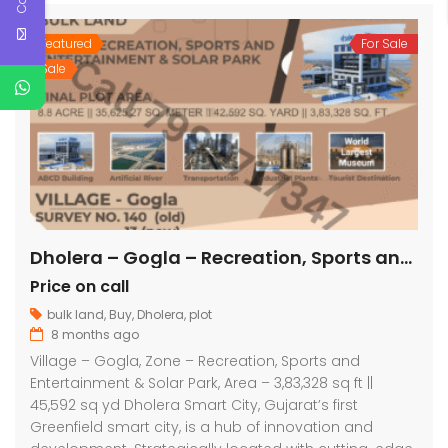
Featured
For Sale
Sale
Dholera – Gogla – Recreation, Sports and Entertainment & Solar Park – 3,83,328 sq ft
Price on call
bulk land
,
Buy
,
Dholera
,
plot
8 months ago
Village – Gogla, Zone – Recreation, Sports and
Entertainment & Solar Park, Area – 3,83,328 sq ft ||
45,592 sq yd Dholera Smart City, Gujarat’s first
Greenfield smart city, is a hub of innovation and