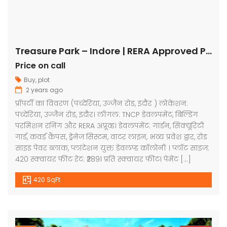
Treasure Park – Indore | RERA Approved Plots
Price on call
Buy
,
plot
2 years ago
प्रॉपर्टी का विवरण (पंच्देरिया, उज्जैन रोड, इंदौर ) लोकेशन:
पंच्देरिया, उज्जैन रोड, इंदौर। लीगल: TNCP डेवलपमेंट, बिल्डिंग
परमिशन रनिंग और RERA अप्रूव्ड। डेवलपमेंट: गार्डन, सिक्यूरिटी
गार्ड, कवर्ड कैंपस, ड्रेनेज सिस्टम, वाटर लाइन, भव्य प्रवेश द्वार, रोड
साइड पेवर ब्लाक, प्लांटेशन युक्त डेवलप्ड कॉलोनी । प्लॉट साइज:
420 स्क्वायर फीट रेट: ₹2891 प्रति स्क्वायर फीट। पेमेंट […]
420 SqFt