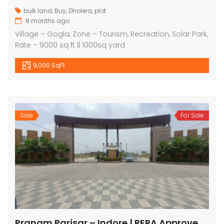
bulk land
,
Buy
,
Dholera
,
plot
8 months ago
Village – Gogla, Zone – Tourism, Recreation, Solar Park,
Rate – 9000 sq ft || 1000sq yard
9,000 SqFt
Sale
For Sale
Pranam Parisar – Indore | RERA Approved Plots