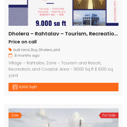
Dholera – Rahtalav – Tourism, Recreation, Coastal – 9000 sq ft || 1000 sq yard
Price on call
bulk land
,
Buy
,
Dholera
,
plot
8 months ago
Village – Rahtalav, Zone – Tourism and Resort,
Recreation, and Coastal. Area – 9000 Sq ft || 1000 sq
yard
9,000 SqFt
Sale
For Sale