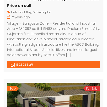
Price on call
bulk land
,
Buy
,
Dholera
,
plot
2 years ago
Village – Sangasar Zone – Residential and Industrial
Area – 1,39,392 sq ft || 15488 sq yard Dholera Smart City,
Gujarat’s first Greenfield smart city, is a hub of
innovation and development. Strategically located
with cutting-edge infrastructure like the ABCD Building,
International Airport, Artificial River, and India’s largest
solar power plant by Tata, it offers […]
139,392 SqFt
Sale
For Sale