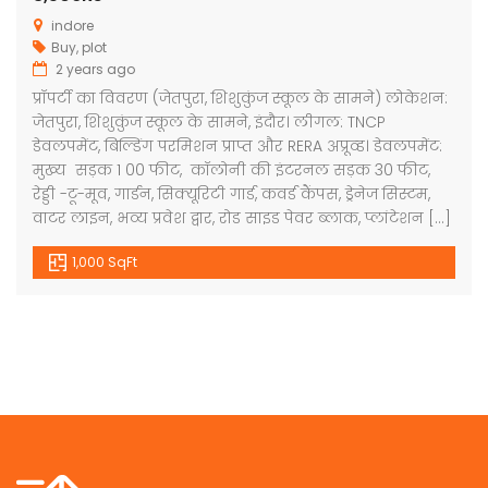
indore
Buy
,
plot
2 years ago
प्रॉपर्टी का विवरण (जेतपुरा, शिशुकुंज स्कूल के सामने) लोकेशन:
जेतपुरा, शिशुकुंज स्कूल के सामने, इंदौर। लीगल: TNCP
डेवलपमेंट, बिल्डिंग परमिशन प्राप्त और RERA अप्रूव्ड। डेवलपमेंट:
मुख्य सड़क 1 00 फीट, कॉलोनी की इंटरनल सड़क 30 फीट,
रेड्डी -टू-मूव, गार्डन, सिक्यूरिटी गार्ड, कवर्ड कैंपस, ड्रेनेज सिस्टम,
वाटर लाइन, भव्य प्रवेश द्वार, रोड साइड पेवर ब्लाक, प्लांटेशन […]
1,000 SqFt