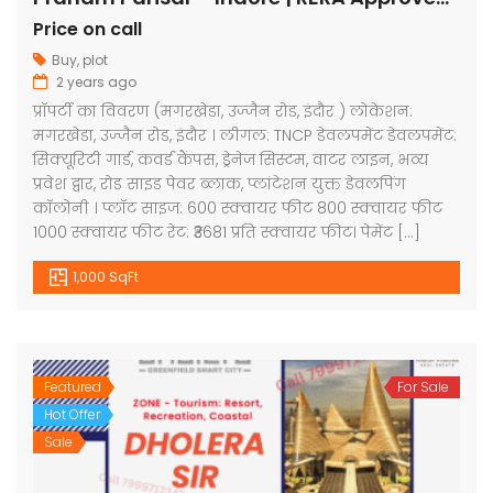
Price on call
Buy
,
plot
2 years ago
प्रॉपर्टी का विवरण (मगरखेडा, उज्जैन रोड, इंदौर ) लोकेशन:
मगरखेडा, उज्जैन रोड, इंदौर । लीगल: TNCP डेवलपमेंट डेवलपमेंट:
सिक्यूरिटी गार्ड, कवर्ड कैंपस, ड्रेनेज सिस्टम, वाटर लाइन, भव्य
प्रवेश द्वार, रोड साइड पेवर ब्लाक, प्लांटेशन युक्त डेवलपिंग
कॉलोनी । प्लॉट साइज: 600 स्क्वायर फीट 800 स्क्वायर फीट
1000 स्क्वायर फीट रेट: ₹3681 प्रति स्क्वायर फीट। पेमेंट […]
1,000 SqFt
Featured
For Sale
Hot Offer
Sale