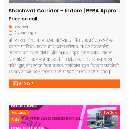
Shashwat Corridor – Indore | RERA Approved Plots
Price on call
Buy
,
plot
2 years ago
प्रॉपर्टी का विवरण (बजरंग पालिया, उज्जैन रोड, इंदौर ) लोकेशन:
बजरंग पालिया, उज्जैन रोड, इंदौर। लीगल: TNCP डेवलपमेंट,
बिल्डिंग परमिशन रनिंग और RERA अप्रूव्ड। डेवलपमेंट: गार्डन,
सिक्यूरिटी गार्ड, कवर्ड कैंपस, ड्रेनेज सिस्टम, वाटर लाइन, भव्य
प्रवेश द्वार, रोड साइड पेवर ब्लाक, प्लांटेशन युक्त डेवलप्ड कॉलोनी
। प्लॉट साइज: 705 स्क्वायर फीट 680 स्क्वायर फीट 700 […]
840 SqFt
Featured
For Sale
Sale