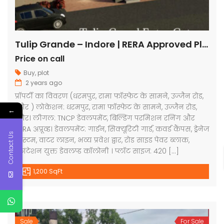
Tulip Grande – Indore | RERA Approved Plots
Price on call
Buy
,
plot
2 years ago
प्रॉपर्टी का विवरण (धरमपुर, रामा फॉस्फेट के सामने, उज्जैन रोड,
इंदौर ) लोकेशन: धरमपुर, रामा फॉस्फेट के सामने, उज्जैन रोड,
←
इंदौर। लीगल: TNCP डेवलपमेंट, बिल्डिंग परमिशन रनिंग और
RERA अप्रूव्ड। डेवलपमेंट: गार्डन, सिक्यूरिटी गार्ड, कवर्ड कैंपस, ड्रेनेज
Contact Us
सिस्टम, वाटर लाइन, भव्य प्रवेश द्वार, रोड साइड पेवर ब्लाक,
प्लांटेशन युक्त डेवलप्ड कॉलोनी । प्लॉट साइज: 420 […]
1,200 SqFt
Sale
For Sale