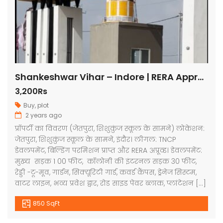
Shankeshwar Vihar – Indore | RERA Approved Plots
3,200Rs
Buy
,
plot
2 years ago
प्रॉपर्टी का विवरण (जेतपुरा, शिशुकुंज स्कूल के सामने) लोकेशन:
जेतपुरा, शिशुकुंज स्कूल के सामने, इंदौर। लीगल: TNCP
डेवलपमेंट, बिल्डिंग परमिशन प्राप्त और RERA अप्रूव्ड। डेवलपमेंट:
मुख्य सड़क 1 00 फीट, कॉलोनी की इंटरनल सड़क 30 फीट,
रेड्डी -टू-मूव, गार्डन, सिक्यूरिटी गार्ड, कवर्ड कैंपस, ड्रेनेज सिस्टम,
वाटर लाइन, भव्य प्रवेश द्वार, रोड साइड पेवर ब्लाक, प्लांटेशन […]
850 SqFt