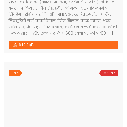
प्रॉपर्टी का विवरण (बजरंग पालिया, उज्जैन रोड, इंदौर ) लोकेशन:
बजरंग पालिया, उज्जैन रोड, इंदौर। लीगल: TNCP डेवलपमेंट,
बिल्डिंग परमिशन रनिंग और RERA अप्रूव्ड। डेवलपमेंट: गार्डन,
सिक्यूरिटी गार्ड, कवर्ड कैंपस, ड्रेनेज सिस्टम, वाटर लाइन, भव्य
प्रवेश द्वार, रोड साइड पेवर ब्लाक, प्लांटेशन युक्त डेवलप्ड कॉलोनी
। प्लॉट साइज: 705 स्क्वायर फीट 680 स्क्वायर फीट 700 […]
840 SqFt
Sale
For Sale