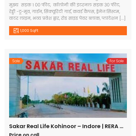
मुख्य सड़क 1 00 फीट, कॉलोनी की इंटरनल सड़क 30 फीट,
रेड्डी -टू-मूव, गार्डन, सिक्यूरिटी गार्ड, कवर्ड कैंपस, ड्रेनेज सिस्टम,
वाटर लाइन, भव्य प्रवेश द्वार, रोड साइड पेवर ब्लाक, प्लांटेशन […]
1,000 SqFt
Sale
For Sale
Sakar Real Life Kohinoor – Indore | RERA Approved Plots
Price on call