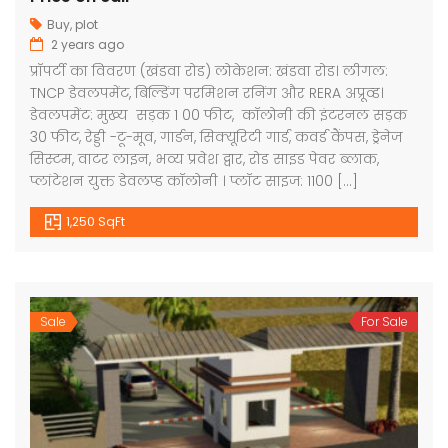
Buy
,
plot
2 years ago
प्रॉपर्टी का विवरण (खंडवा रोड) लोकेशन: खंडवा रोड। लीगल:
TNCP डेवलपमेंट, बिल्डिंग परमिशन रनिंग और RERA अप्रूव्ड।
डेवलपमेंट: मुख्य सड़क 1 00 फीट, कॉलोनी की इंटरनल सड़क
30 फीट, रेड्डी -टू-मूव, गार्डन, सिक्यूरिटी गार्ड, कवर्ड कैंपस, ड्रेनेज
सिस्टम, वाटर लाइन, भव्य प्रवेश द्वार, रोड साइड पेवर ब्लाक,
प्लांटेशन युक्त डेवलप्ड कॉलोनी । प्लॉट साइज: 1100 […]
1,250 SqFt
Sale
For Sale