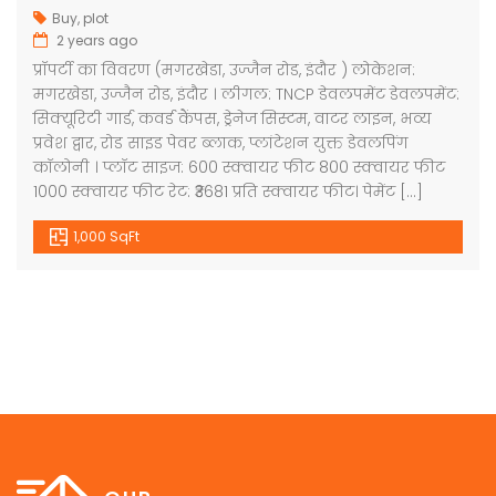
Buy
,
plot
2 years ago
प्रॉपर्टी का विवरण (मगरखेडा, उज्जैन रोड, इंदौर ) लोकेशन:
मगरखेडा, उज्जैन रोड, इंदौर । लीगल: TNCP डेवलपमेंट डेवलपमेंट:
सिक्यूरिटी गार्ड, कवर्ड कैंपस, ड्रेनेज सिस्टम, वाटर लाइन, भव्य
प्रवेश द्वार, रोड साइड पेवर ब्लाक, प्लांटेशन युक्त डेवलपिंग
कॉलोनी । प्लॉट साइज: 600 स्क्वायर फीट 800 स्क्वायर फीट
1000 स्क्वायर फीट रेट: ₹3681 प्रति स्क्वायर फीट। पेमेंट […]
1,000 SqFt