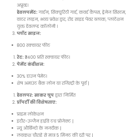
अप्रूव्ड।
डेवलपमेंट:
गार्डन, सिक्यूरिटी गार्ड, कवर्ड कैंपस, ड्रेनेज सिस्टम,
वाटर लाइन, भव्य प्रवेश द्वार, रोड साइड पेवर ब्लाक, प्लांटेशन
युक्त डेवलप्ड कॉलोनी ।
प्लॉट साइज:
800 स्क्वायर फीट
रेट:
₹3400 प्रति स्क्वायर फीट।
पेमेंट कंडीशन:
30% डाउन पेमेंट।
शेष अमाउंट बैंक लोन या रजिस्ट्री के पूर्व |
डेवलपर:
साकर ग्रुप
द्वारा निर्मित
प्रॉपर्टी की विशेषताए:
प्राइम लोकेशन
इंदौर-उज्जैन हाईवे टच प्रोजेक्ट |
न्यू और्बिन्दो के नजदीक |
लवकुश चौराहे से मात्र 5 मिनट की दुरी पर |