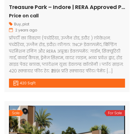
Treasure Park – Indore | RERA Approved Plots
Price on call
Buy
,
plot
2 years ago
प्रॉपर्टी का विवरण (पंच्देरिया, उज्जैन रोड, इंदौर ) लोकेशन:
पंच्देरिया, उज्जैन रोड, इंदौर। लीगल: TNCP डेवलपमेंट, बिल्डिंग
परमिशन रनिंग और RERA अप्रूव्ड। डेवलपमेंट: गार्डन, सिक्यूरिटी
गार्ड, कवर्ड कैंपस, ड्रेनेज सिस्टम, वाटर लाइन, भव्य प्रवेश द्वार, रोड
साइड पेवर ब्लाक, प्लांटेशन युक्त डेवलप्ड कॉलोनी । प्लॉट साइज:
420 स्क्वायर फीट रेट: ₹2891 प्रति स्क्वायर फीट। पेमेंट […]
420 SqFt
Sale
For Sale