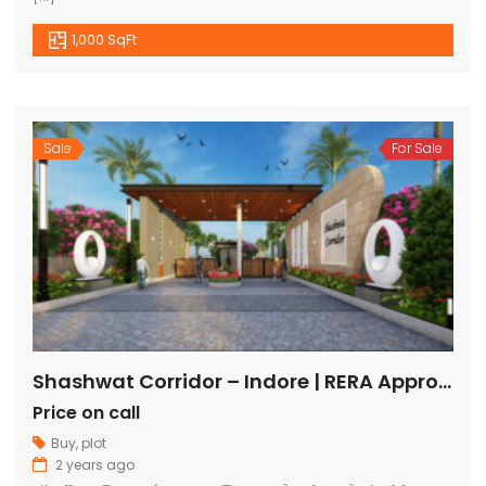
1,000 SqFt
Sale
For Sale
Shashwat Corridor – Indore | RERA Approved Plots
Price on call
Buy
,
plot
2 years ago