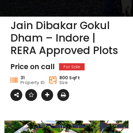
Jain Dibakar Gokul
Dham – Indore |
RERA Approved Plots
Price on call
For Sale
31
800 SqFt
Property ID
Size