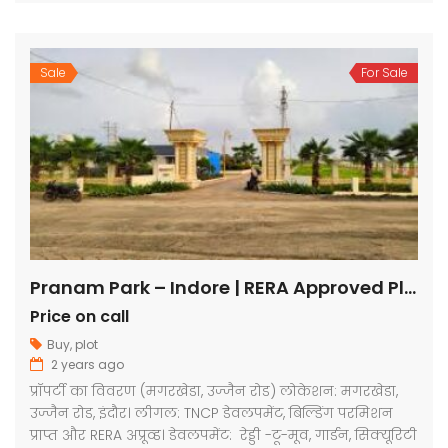
Sale
For Sale
Pranam Park – Indore | RERA Approved Plots
Price on call
Buy
,
plot
2 years ago
प्रॉपर्टी का विवरण (मगरखेडा, उज्जैन रोड) लोकेशन: मगरखेडा,
उज्जैन रोड, इंदौर। लीगल: TNCP डेवलपमेंट, बिल्डिंग परमिशन
प्राप्त और RERA अप्रूव्ड। डेवलपमेंट: रेड्डी -टू-मूव, गार्डन, सिक्यूरिटी