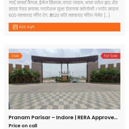
गार्ड, कवर्ड कैंपस, ड्रेनेज सिस्टम, वाटर लाइन, भव्य प्रवेश द्वार, रोड
साइड पेवर ब्लाक, प्लांटेशन युक्त डेवलप्ड कॉलोनी । प्लॉट साइज:
600 स्क्वायर फीट रेट: ₹3620 प्रति स्क्वायर फीट। पेमेंट […]
600 SqFt
Sale
For Sale
Pranam Parisar – Indore | RERA Approved Plots
Price on call