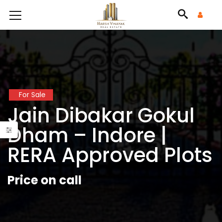
For Sale
Jain Dibakar Gokul
Dham – Indore |
RERA Approved Plots
Price on call