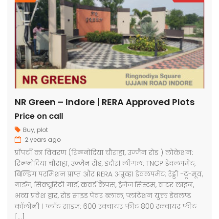
NR Green – Indore | RERA Approved Plots
Price on call
Buy
,
plot
2 years ago
प्रॉपर्टी का विवरण (रिन्ग्नोदिया चौराहा, उज्जैन रोड ) लोकेशन:
रिन्ग्नोदिया चौराहा, उज्जैन रोड, इंदौर। लीगल: TNCP डेवलपमेंट,
बिल्डिंग परमिशन प्राप्त और RERA अप्रूव्ड। डेवलपमेंट: रेड्डी -टू-मूव,
गार्डन, सिक्यूरिटी गार्ड, कवर्ड कैंपस, ड्रेनेज सिस्टम, वाटर लाइन,
भव्य प्रवेश द्वार, रोड साइड पेवर ब्लाक, प्लांटेशन युक्त डेवलप्ड
कॉलोनी । प्लॉट साइज: 600 स्क्वायर फीट 800 स्क्वायर फीट
[…]