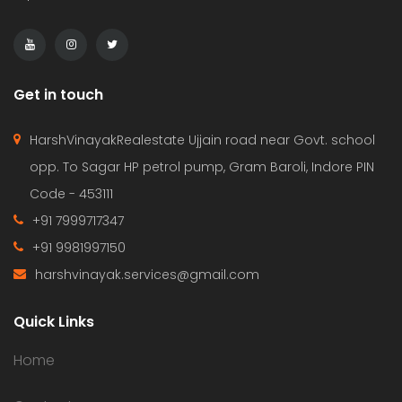
Get in touch
HarshVinayakRealestate Ujjain road near Govt. school
opp. To Sagar HP petrol pump, Gram Baroli, Indore PIN
Code - 453111
+91 7999717347
+91 9981997150
harshvinayak.services@gmail.com
Quick Links
Home