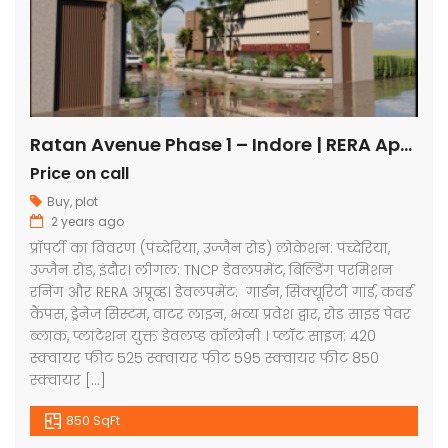
Ratan Avenue Phase 1 – Indore | RERA Approved Plots
Price on call
Buy
,
plot
2 years ago
प्रॉपर्टी का विवरण (पंच्देरिया, उज्जैन रोड) लोकेशन: पंच्देरिया,
उज्जैन रोड, इंदौर। लीगल: TNCP डेवलपमेंट, बिल्डिंग परमिशन
रनिंग और RERA अप्रूव्ड। डेवलपमेंट: गार्डन, सिक्यूरिटी गार्ड, कवर्ड
कैंपस, ड्रेनेज सिस्टम, वाटर लाइन, भव्य प्रवेश द्वार, रोड साइड पेवर
ब्लाक, प्लांटेशन युक्त डेवलप्ड कॉलोनी । प्लॉट साइज: 420
स्क्वायर फीट 525 स्क्वायर फीट 595 स्क्वायर फीट 850
स्क्वायर […]
850 SqFt