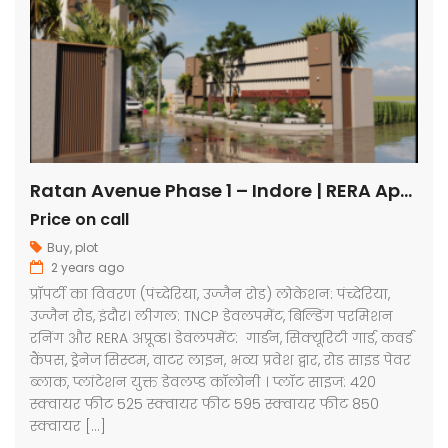
Ratan Avenue Phase 1 – Indore | RERA Approved Plots
Price on call
Buy
,
plot
2 years ago
प्रॉपर्टी का विवरण (पंच्देरिया, उज्जैन रोड) लोकेशन: पंच्देरिया,
उज्जैन रोड, इंदौर। लीगल: TNCP डेवलपमेंट, बिल्डिंग परमिशन
रनिंग और RERA अप्रूव्ड। डेवलपमेंट: गार्डन, सिक्यूरिटी गार्ड, कवर्ड
कैंपस, ड्रेनेज सिस्टम, वाटर लाइन, भव्य प्रवेश द्वार, रोड साइड पेवर
ब्लाक, प्लांटेशन युक्त डेवलप्ड कॉलोनी । प्लॉट साइज: 420
स्क्वायर फीट 525 स्क्वायर फीट 595 स्क्वायर फीट 850
स्क्वायर […]