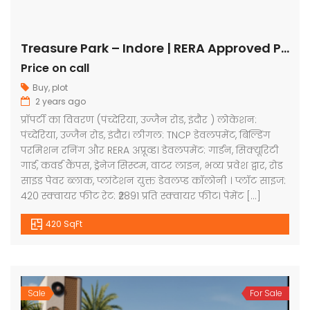
Treasure Park – Indore | RERA Approved Plots
Price on call
Buy
,
plot
2 years ago
प्रॉपर्टी का विवरण (पंच्देरिया, उज्जैन रोड, इंदौर ) लोकेशन:
पंच्देरिया, उज्जैन रोड, इंदौर। लीगल: TNCP डेवलपमेंट, बिल्डिंग
परमिशन रनिंग और RERA अप्रूव्ड। डेवलपमेंट: गार्डन, सिक्यूरिटी
गार्ड, कवर्ड कैंपस, ड्रेनेज सिस्टम, वाटर लाइन, भव्य प्रवेश द्वार, रोड
साइड पेवर ब्लाक, प्लांटेशन युक्त डेवलप्ड कॉलोनी । प्लॉट साइज:
420 स्क्वायर फीट रेट: ₹2891 प्रति स्क्वायर फीट। पेमेंट […]
420 SqFt
Sale
For Sale