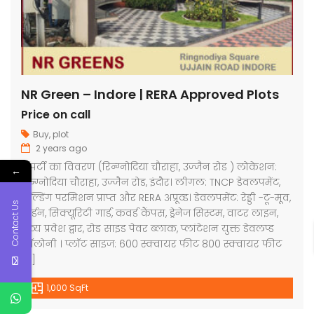
NR Green – Indore | RERA Approved Plots
Price on call
Buy
,
plot
2 years ago
प्रॉपर्टी का विवरण (रिन्ग्नोदिया चौराहा, उज्जैन रोड ) लोकेशन:
←
रिन्ग्नोदिया चौराहा, उज्जैन रोड, इंदौर। लीगल: TNCP डेवलपमेंट,
बिल्डिंग परमिशन प्राप्त और RERA अप्रूव्ड। डेवलपमेंट: रेड्डी -टू-मूव,
Contact Us
गार्डन, सिक्यूरिटी गार्ड, कवर्ड कैंपस, ड्रेनेज सिस्टम, वाटर लाइन,
भव्य प्रवेश द्वार, रोड साइड पेवर ब्लाक, प्लांटेशन युक्त डेवलप्ड
कॉलोनी । प्लॉट साइज: 600 स्क्वायर फीट 800 स्क्वायर फीट
[…]
1,000 SqFt