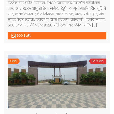
उज्जैन रोड, इंदौर। लीगल: TNCP डेवलपमेंट, बिल्डिंग परमिशन
प्राप्त और RERA अप्रूव्ड। डेवलपमेंट: रेड्डी -टू-मूव, गार्डन, सिक्यूरिटी
गार्ड, कवर्ड कैंपस, ड्रेनेज सिस्टम, वाटर लाइन, भव्य प्रवेश द्वार, रोड
साइड पेवर ब्लाक, प्लांटेशन युक्त डेवलप्ड कॉलोनी । प्लॉट साइज:
600 स्क्वायर फीट रेट: ₹3620 प्रति स्क्वायर फीट। पेमेंट […]
600 SqFt
Sale
For Sale