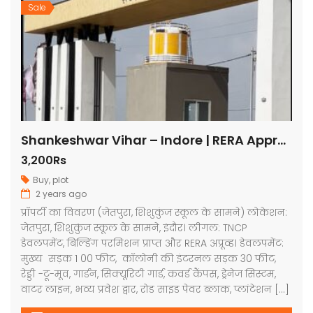
Sale
Shankeshwar Vihar – Indore | RERA Approved Plots
3,200Rs
Buy
,
plot
2 years ago
प्रॉपर्टी का विवरण (जेतपुरा, शिशुकुंज स्कूल के सामने) लोकेशन:
जेतपुरा, शिशुकुंज स्कूल के सामने, इंदौर। लीगल: TNCP
डेवलपमेंट, बिल्डिंग परमिशन प्राप्त और RERA अप्रूव्ड। डेवलपमेंट:
मुख्य सड़क 1 00 फीट, कॉलोनी की इंटरनल सड़क 30 फीट,
रेड्डी -टू-मूव, गार्डन, सिक्यूरिटी गार्ड, कवर्ड कैंपस, ड्रेनेज सिस्टम,
वाटर लाइन, भव्य प्रवेश द्वार, रोड साइड पेवर ब्लाक, प्लांटेशन […]