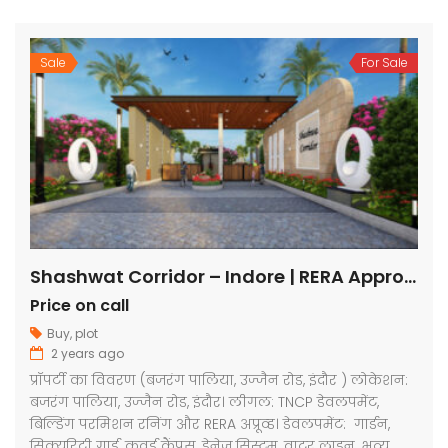
Sale
For Sale
Shashwat Corridor – Indore | RERA Approved Plots
Price on call
Buy
,
plot
2 years ago
प्रॉपर्टी का विवरण (बजरंग पालिया, उज्जैन रोड, इंदौर ) लोकेशन:
बजरंग पालिया, उज्जैन रोड, इंदौर। लीगल: TNCP डेवलपमेंट,
बिल्डिंग परमिशन रनिंग और RERA अप्रूव्ड। डेवलपमेंट: गार्डन,
सिक्यूरिटी गार्ड, कवर्ड कैंपस, ड्रेनेज सिस्टम, वाटर लाइन, भव्य