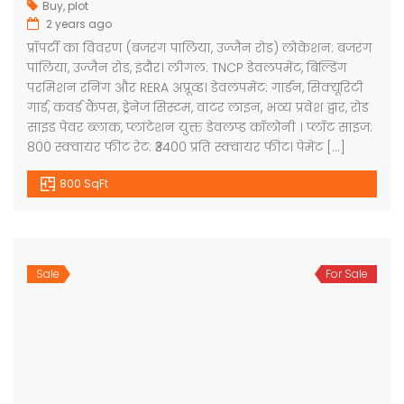
Buy
,
plot
2 years ago
प्रॉपर्टी का विवरण (बजरंग पालिया, उज्जैन रोड) लोकेशन: बजरंग
पालिया, उज्जैन रोड, इंदौर। लीगल: TNCP डेवलपमेंट, बिल्डिंग
परमिशन रनिंग और RERA अप्रूव्ड। डेवलपमेंट: गार्डन, सिक्यूरिटी
गार्ड, कवर्ड कैंपस, ड्रेनेज सिस्टम, वाटर लाइन, भव्य प्रवेश द्वार, रोड
साइड पेवर ब्लाक, प्लांटेशन युक्त डेवलप्ड कॉलोनी । प्लॉट साइज:
800 स्क्वायर फीट रेट: ₹3400 प्रति स्क्वायर फीट। पेमेंट […]
800 SqFt
Sale
For Sale