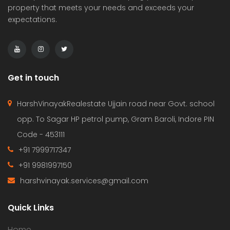
property that meets your needs and exceeds your
expectations.
Get in touch
HarshVinayakRealestate Ujjain road near Govt. school
opp. To Sagar HP petrol pump, Gram Baroli, Indore PIN
Code - 453111
+91 7999717347
+91 9981997150
harshvinayak.services@gmail.com
Quick Links
Home