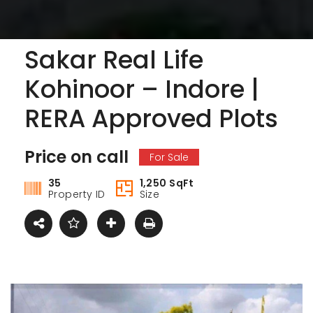
Sakar Real Life
Kohinoor – Indore |
RERA Approved Plots
Price on call
For Sale
35
1,250 SqFt
Property ID
Size