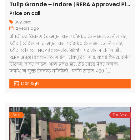
Tulip Grande – Indore | RERA Approved Plots
Price on call
Buy
,
plot
2 years ago
प्रॉपर्टी का विवरण (धरमपुर, रामा फॉस्फेट के सामने, उज्जैन रोड,
इंदौर ) लोकेशन: धरमपुर, रामा फॉस्फेट के सामने, उज्जैन रोड,
इंदौर। लीगल: TNCP डेवलपमेंट, बिल्डिंग परमिशन रनिंग और
RERA अप्रूव्ड। डेवलपमेंट: गार्डन, सिक्यूरिटी गार्ड, कवर्ड कैंपस, ड्रेनेज
सिस्टम, वाटर लाइन, भव्य प्रवेश द्वार, रोड साइड पेवर ब्लाक,
प्लांटेशन युक्त डेवलप्ड कॉलोनी । प्लॉट साइज: 420 […]
1,200 SqFt
Sale
For Sale