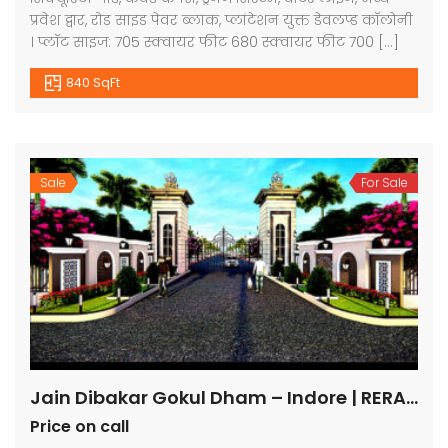
प्रवेश द्वार, रोड साइड पेवर ब्लाक, प्लांटेशन युक्त डेवलप्ड कॉलोनी
। प्लॉट साइज: 705 स्क्वायर फीट 680 स्क्वायर फीट 700 […]
840 SqFt
Sale
For Sale
Jain Dibakar Gokul Dham – Indore | RERA Approved Plots
Price on call