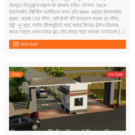
जेतपुरा, शिशुकुंज स्कूल के सामने, इंदौर। लीगल: TNCP
डेवलपमेंट, बिल्डिंग परमिशन प्राप्त और RERA अप्रूव्ड। डेवलपमेंट:
मुख्य सड़क 1 00 फीट, कॉलोनी की इंटरनल सड़क 30 फीट,
रेड्डी -टू-मूव, गार्डन, सिक्यूरिटी गार्ड, कवर्ड कैंपस, ड्रेनेज सिस्टम,
वाटर लाइन, भव्य प्रवेश द्वार, रोड साइड पेवर ब्लाक, प्लांटेशन […]
1,000 SqFt
Sale
For Sale