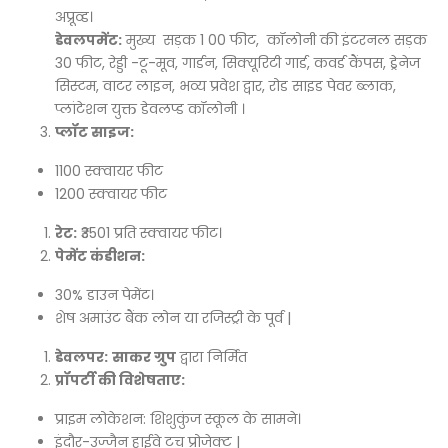
अप्रूव्ड।
डेवलपमेंट:
मुख्य सड़क 1 00 फीट, कॉलोनी की इंटरनल सड़क
30 फीट, रेड्डी -टू-मूव, गार्डन, सिक्यूरिटी गार्ड, कवर्ड कैंपस, ड्रेनेज
सिस्टम, वाटर लाइन, भव्य प्रवेश द्वार, रोड साइड पेवर ब्लाक,
प्लांटेशन युक्त डेवलप्ड कॉलोनी ।
प्लॉट साइज:
1100 स्क्वायर फीट
1200 स्क्वायर फीट
रेट:
₹3501 प्रति स्क्वायर फीट।
पेमेंट कंडीशन:
30% डाउन पेमेंट।
शेष अमाउंट बैंक लोन या रजिस्ट्री के पूर्व |
डेवलपर:
साकर ग्रुप
द्वारा निर्मित
प्रॉपर्टी की विशेषताए:
प्राइम लोकेशन: शिशुकुंज स्कूल के सामने।
इंदौर-उज्जैन हाईवे टच प्रोजेक्ट |