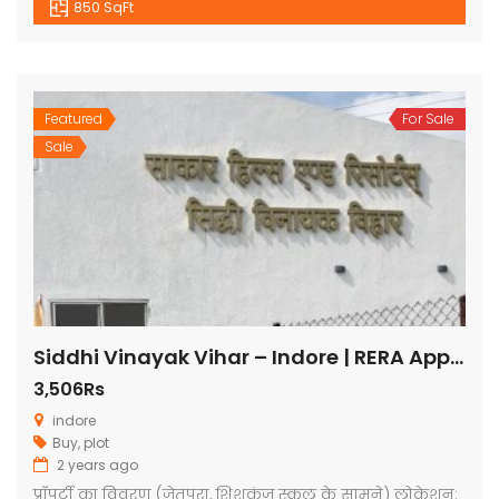
850 SqFt
Featured
For Sale
Sale
Siddhi Vinayak Vihar – Indore | RERA Approved Plots
3,506Rs
indore
Buy
,
plot
2 years ago
प्रॉपर्टी का विवरण (जेतपुरा, शिशुकुंज स्कूल के सामने) लोकेशन: