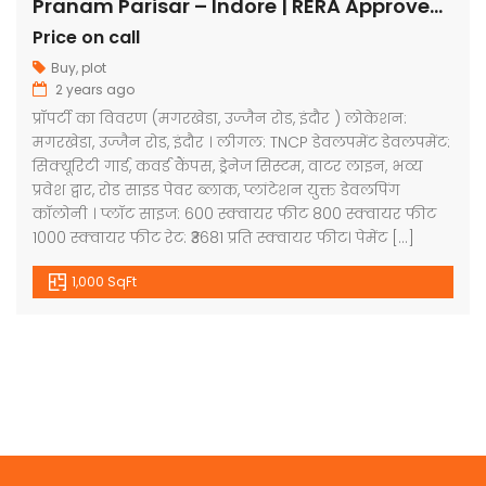
Pranam Parisar – Indore | RERA Approved Plots
Price on call
Buy
,
plot
2 years ago
प्रॉपर्टी का विवरण (मगरखेडा, उज्जैन रोड, इंदौर ) लोकेशन:
मगरखेडा, उज्जैन रोड, इंदौर । लीगल: TNCP डेवलपमेंट डेवलपमेंट:
सिक्यूरिटी गार्ड, कवर्ड कैंपस, ड्रेनेज सिस्टम, वाटर लाइन, भव्य
प्रवेश द्वार, रोड साइड पेवर ब्लाक, प्लांटेशन युक्त डेवलपिंग
कॉलोनी । प्लॉट साइज: 600 स्क्वायर फीट 800 स्क्वायर फीट
1000 स्क्वायर फीट रेट: ₹3681 प्रति स्क्वायर फीट। पेमेंट […]
1,000 SqFt