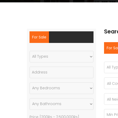
Sear
For Sale
For Sa
All Co
All N
Price [
200Rs
-
2,500,000Rs
]