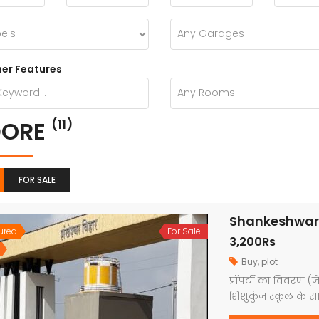
er Features
DORE
(11)
FOR SALE
ured
For Sale
3,200Rs
Buy
,
plot
प्रॉपर्टी का विवरण (
शिशुकुंज स्कूल के स
प्राप्त और RERA अप्