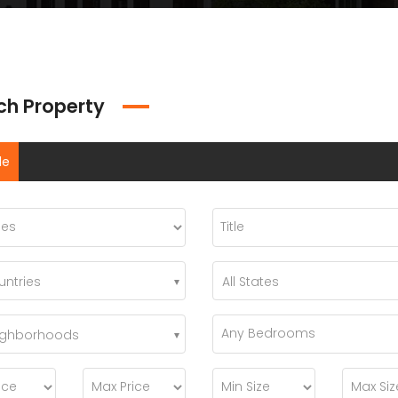
ch Property
le
untries
All States
eighborhoods