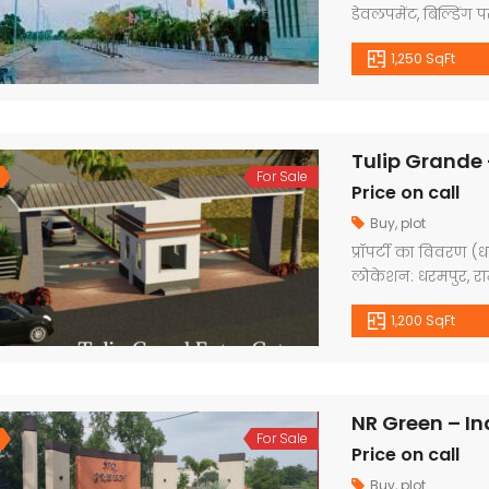
डेवलपमेंट, बिल्डिंग 
सड़क 1 00 फीट, कॉलो
1,250 SqFt
सिक्यूरिटी गार्ड, कवर्
साइड पेवर ब्लाक, प्ल
Tulip Grande 
For Sale
Price on call
Buy
,
plot
प्रॉपर्टी का विवरण (ध
लोकेशन: धरमपुर, राम
डेवलपमेंट, बिल्डिंग 
1,200 SqFt
सिक्यूरिटी गार्ड, कवर्
साइड पेवर ब्लाक, प्
NR Green – In
For Sale
Price on call
Buy
,
plot