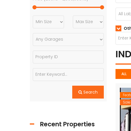
Oth
IN
ALL
Search
Feat
Sale
Recent Properties