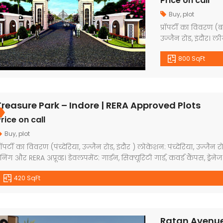
Price on call
Buy
,
plot
प्रॉपर्टी का विवरण 
उज्जैन रोड, इंदौर। 
RERA अप्रूव्ड। डेवलपमें
800 SqFt
वाटर लाइन, भव्य प्रवे
कॉलोनी । प्लॉट साइज
पेमेंट […]
Treasure Park – Indore | RERA Approved Plots
rice on call
Buy
,
plot
्रॉपर्टी का विवरण (पंच्देरिया, उज्जैन रोड, इंदौर ) लोकेशन: पंच्देरिया, उज्ज
निंग और RERA अप्रूव्ड। डेवलपमेंट: गार्डन, सिक्यूरिटी गार्ड, कवर्ड कैंपस, ड्रेन
्लाक, प्लांटेशन युक्त डेवलप्ड कॉलोनी । प्लॉट साइज: 420 स्क्वायर फीट रेट: ₹
420 SqFt