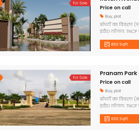
For Sale
Price on call
Buy
,
plot
प्रॉपर्टी का विवरण (पं
इंदौर। लीगल: TNCP ड
डेवलपमेंट: गार्डन, सि
850 SqFt
भव्य प्रवेश द्वार, रो
प्लॉट साइज: 420 स्
स्क्वायर […]
Pranam Park –
For Sale
Price on call
Buy
,
plot
प्रॉपर्टी का विवरण 
इंदौर। लीगल: TNCP डे
डेवलपमेंट: रेड्डी -टू-म
600 SqFt
वाटर लाइन, भव्य प्रवे
कॉलोनी । प्लॉट साइज
पेमेंट […]