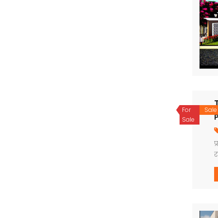
For
Sale
P
Sale
प
र
ब