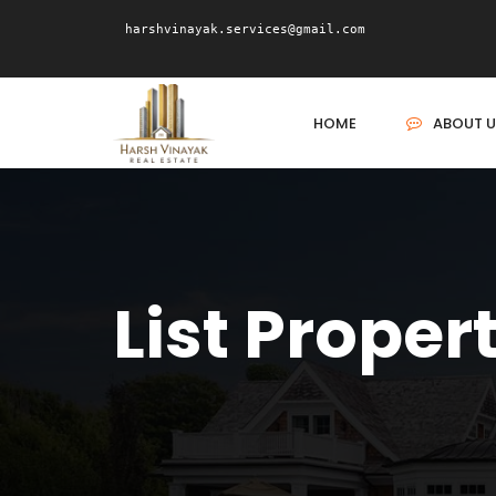
harshvinayak.services@gmail.com
HOME
ABOUT U
List Proper