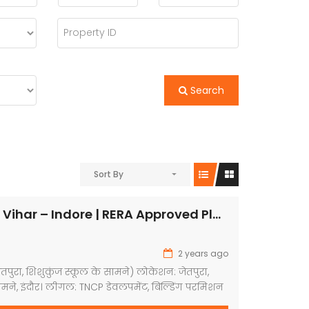
Search
Sort By
Shankeshwar Vihar – Indore | RERA Approved Plots
2 years ago
जेतपुरा, शिशुकुंज स्कूल के सामने) लोकेशन: जेतपुरा,
ामने, इंदौर। लीगल: TNCP डेवलपमेंट, बिल्डिंग परमिशन
रूव्ड। डेवलपमेंट: मुख्य सड़क 1 00 फीट, कॉलोनी की