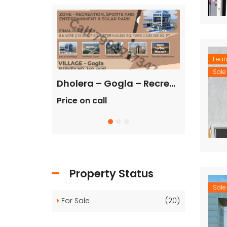
Feat
Sale
Dholera – Gogla – Tourism, Recreation, Solar Park – 9000 sq ft
Dholera – Gogla – Recreation, Sports and Entertainment & Solar Park – 3,83,328 sq ft
Price on call
Price on cal
Property Status
Sale
For Sale
(20)