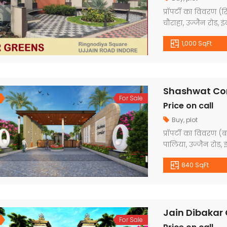
प्रॉपर्टी का विवरण (र
चौराहा, उज्जैन रोड, 
और RERA अप्रूव्ड। डेवल
1,000 SqFt
ड्रेनेज सिस्टम, वाटर 
युक्त डेवलप्ड कॉलोन
[…]
For Sale
Price on call
Buy
,
plot
प्रॉपर्टी का विवरण (
पालिया, उज्जैन रोड,
और RERA अप्रूव्ड। डेवल
840 SqFt
सिस्टम, वाटर लाइन, भव
डेवलप्ड कॉलोनी । प
[…]
For Sale