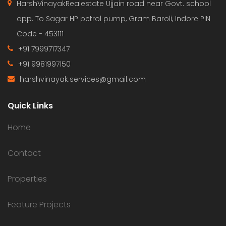
HarshVinayakRealestate Ujjain road near Govt. school
opp. To Sagar HP petrol pump, Gram Baroli, Indore PIN
Code - 453111
+91 7999717347
+91 9981997150
harshvinayak.services@gmail.com
Quick Links
Home
Contact
Properties
Feature Projects