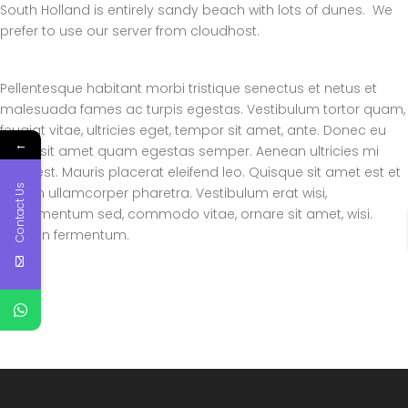
South Holland is entirely sandy beach with lots of dunes. We
prefer to use our server from cloudhost.
Pellentesque habitant morbi tristique senectus et netus et
malesuada fames ac turpis egestas. Vestibulum tortor quam,
feugiat vitae, ultricies eget, tempor sit amet, ante. Donec eu
←
libero sit amet quam egestas semper. Aenean ultricies mi
vitae est. Mauris placerat eleifend leo. Quisque sit amet est et
Contact Us
sapien ullamcorper pharetra. Vestibulum erat wisi,
condimentum sed, commodo vitae, ornare sit amet, wisi.
Aenean fermentum.